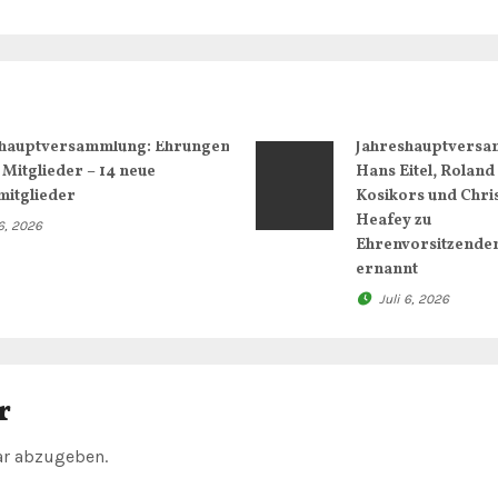
shauptversammlung: Ehrungen
Jahreshauptversa
 Mitglieder – 14 neue
Hans Eitel, Roland
itglieder
Kosikors und Chri
Heafey zu
 6, 2026
Ehrenvorsitzende
ernannt
Juli 6, 2026
r
r abzugeben.