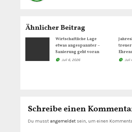
r
a
g
Ähnlicher Beitrag
s
Wirtschaftliche Lage
Jahre
n
etwas angespannter –
treuer
Sanierung geht voran
Ehrenm
a
Juli 6, 2026
Juli
v
i
g
a
Schreibe einen Kommenta
t
Du musst
angemeldet
sein, um einen Kommenta