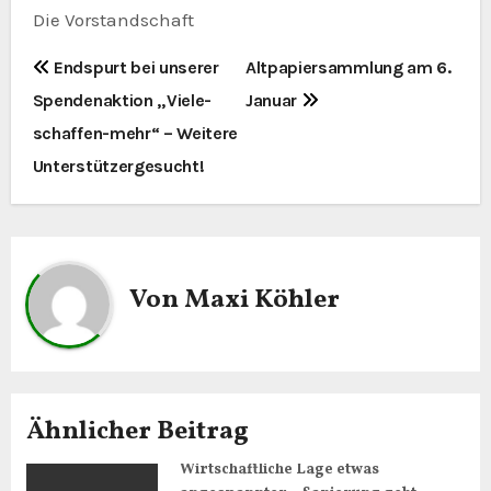
Die Vorstandschaft
B
Endspurt bei unserer
Altpapiersammlung am 6.
Spendenaktion „Viele-
Januar
e
schaffen-mehr“ – Weitere
i
Unterstützergesucht!
t
r
a
Von
Maxi Köhler
g
s
n
Ähnlicher Beitrag
a
Wirtschaftliche Lage etwas