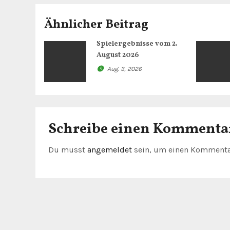
g
Ähnlicher Beitrag
s
Spielergebnisse vom 2.
n
August 2026
Aug. 3, 2026
a
v
i
Schreibe einen Kommenta
g
Du musst
angemeldet
sein, um einen Kommenta
a
t
i
o