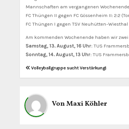
Mannschaften am vergangenen Wochenende f
FC Thüngen II gegen FC Gössenheim II: 2:2 (To
FC Thüngen I gegen TSV Neuhütten-Wiesthal II:
Am kommenden Wochenende haben wir zwei Au
Samstag, 13. August, 16 Uhr
: TUS Frammersba
Sonntag, 14. August, 13 Uhr
: TUS Frammersba
B
Volleyballgruppe sucht Verstärkung!
e
i
t
Von
Maxi Köhler
r
a